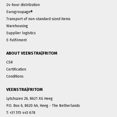
24-hour distribution
Eurogroupage®
Transport of non-standard sized items
Warehousing
Supplier logistics
E-fulfilment
ABOUT VEENSTRA|FRITOM
CSR
Certification
Conditions
VEENSTRA|FRITOM
Lytshuzen 26, 8621 XG Heeg
P.O. Box 6, 8620 AA, Heeg - The Netherlands
T: +31 515 445 678