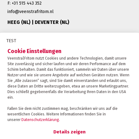
F: +31 515 443 352
info@veenstrafritom.nl
HEEG (NL) | DEVENTER (NL)
TEST
Cookie Einstellungen
CERTIFICATION VEENSTRA|FRITOM
Veenstra|Fritom nutzt Cookies und andere Technologien, damit unsere
Site zuverlässig und sicher laufen und wir deren Performance auf dem
Schirm behalten. Damit das funktioniert, sammeln wir Daten über unsere
Nutzer und wie sie unsere Angebote auf welchen Geräten nutzen. Wenn
Sie „Alle zulassen“ sagt, sind Sie damit einverstanden und erlaubt uns,
diese Daten an Dritte weiterzugeben, etwa an unsere Marketingpartner.
Dies schließt gegebenenfalls die Verarbeitung Ihren Daten in den USA
ein.
ANFRAGE
Fallen Sie dem nicht zustimmen mag, beschränken wir uns auf die
wesentlichen Cookies. Weitere Informationen finden Sie in
unserer
Datenschutzerklärung
.
KONTAKT
Copyright 2026
Details zeigen
Datenschutzrichtlinie