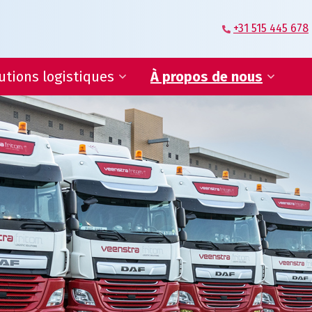
+31 515 445 678
utions logistiques
À propos de nous
stique fournisseurs
Veenstra|Fritom – Notre
histoire
de SAV et
nierie logistique
Nos valeurs
ion électronique des
mandes
Certifications
ices IT et rapports
Conditions
ctivités principales,