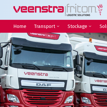
Home
Transport
Stockage
Sol
Distribution 24h/24 partout
Stockage
Logi
aux Pays-Bas
Activités essentielles 
Ingé
Eurogroupage®
LVA
Gest
Expédition
com
Transport d’articles de taille
Serv
non standard
Transport ADR
Transport sous température
contrôlée
Stockage
Concentrez-vous sur vos a