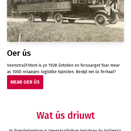
Oer ús
Veenstra|Fritom is yn 1928 ûntstien en fersoarget foar mear
as 1000 relaasjes logistike tsjinsten. Benijd nei ús ferhaal?
MEAR OER ÚS
Wat ús driuwt
As famyljebedriuw is Veenstra|Fritom belutsen by kollega’s,