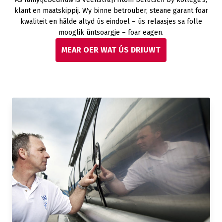
klant en maatskippij. Wy binne betrouber, steane garant foar
kwaliteit en hâlde altyd ús eindoel – ús relaasjes sa folle
mooglik ûntsoargje – foar eagen.
MEAR OER WAT ÚS DRIUWT