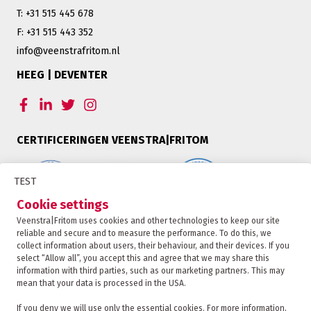
T: +31 515 445 678
F: +31 515 443 352
info@veenstrafritom.nl
HEEG | DEVENTER
CERTIFICERINGEN VEENSTRA|FRITOM
TEST
Cookie settings
Veenstra|Fritom uses cookies and other technologies to keep our site
reliable and secure and to measure the performance. To do this, we
collect information about users, their behaviour, and their devices. If you
select “Allow all”, you accept this and agree that we may share this
information with third parties, such as our marketing partners. This may
mean that your data is processed in the USA.
Veenstra|Fritom is ûnderdiel fan de Fritom Group
If you deny we will use only the essential cookies. For more information,