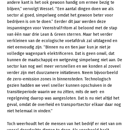
andere kant is het ook gewoon handig om ermee bezig te
blijven,” vervolgt Wessel. “Een aantal dingen doen we als
sector al goed, simpelweg omdat het gewoon beter voor
bedrijven is om te doen.” Eerder dit jaar werden deze
inspanningen voor VeenstralFritom al beloond met de stap
van één naar drie Lean & Green sterren. Maar het verder
verkleinen van de ecologische voetafdruk zal uitdagend en
niet eenvoudig zijn. “Binnen nu en tien jaar kun je niet je
volledige wagenpark elektrificeren. Dat is geen onwil, dat
kunnen de maatschappij en wetgeving simpelweg niet aan. De
sector kan nog wel meer versnellen en we konden al zoveel
verder zijn met duurzamere initiatieven. Neem bijvoorbeeld
de zero-emission zones in binnensteden. Technologisch
gezien hadden we veel sneller kunnen opschuiven in de
transitieperiode waarin we nu zitten, mits de wet- en
regelgeving daarop was aangesloten. Dat is nu niet altijd het
geval, omdat de overheid en transportsector elkaar daar nog
niet helemaal in vinden.”
Toch weerhoudt het de mensen van het bedrijf er niet van om