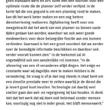
geen standaard werk en APS komt met een voorstel voor een
optimale route die de planner zelf verder verfijnd. In de
korte tijd die ons gegund is om een planning rond te maken,
kan dit het werk beter maken en een nog betere
dienstverlening realiseren. Digitalisering heeft voor ons
meegebracht dat het werk van een planner nu binnen vaste
tijden gedaan kan worden, waardoor we ook weer goede
medewerkers voor deze belangrijke functie aan ons kunnen
verbinden. Daarnaast is het een groot voordeel dat we eerder
over de benodigde informatie beschikken en daardoor ook
verder vooruit kunnen zien.” In de toekomst zal AI
ongetwijfeld ook een aanzienlijke rol innemen. “In de
uitvoering van een rit veranderen altijd dingen. Het enige en
constante waar wij dagelijks mee te maken hebben is de
verandering. De vraag is of je dan nog steeds in staat bent om
een zinvolle prestatie neer te zetten waarbij je de dienst die
je levert goed kunt invullen. Technologie zal daarbij veel
sneller gaan dan wet- en regelgeving bij kan houden. Ik denk
niet dat het werk dat wij doen ooit helemaal zonder mensen
kan, voorlopig nog niet in ieder geval. Het blijft mensenwerk.”