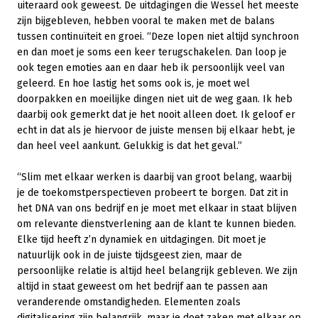
uiteraard ook geweest. De uitdagingen die Wessel het meeste
zijn bijgebleven, hebben vooral te maken met de balans
tussen continuïteit en groei. “Deze lopen niet altijd synchroon
en dan moet je soms een keer terugschakelen. Dan loop je
ook tegen emoties aan en daar heb ik persoonlijk veel van
geleerd. En hoe lastig het soms ook is, je moet wel
doorpakken en moeilijke dingen niet uit de weg gaan. Ik heb
daarbij ook gemerkt dat je het nooit alleen doet. Ik geloof er
echt in dat als je hiervoor de juiste mensen bij elkaar hebt, je
dan heel veel aankunt. Gelukkig is dat het geval.”
“Slim met elkaar werken is daarbij van groot belang, waarbij
je de toekomstperspectieven probeert te borgen. Dat zit in
het DNA van ons bedrijf en je moet met elkaar in staat blijven
om relevante dienstverlening aan de klant te kunnen bieden.
Elke tijd heeft z’n dynamiek en uitdagingen. Dit moet je
natuurlijk ook in de juiste tijdsgeest zien, maar de
persoonlijke relatie is altijd heel belangrijk gebleven. We zijn
altijd in staat geweest om het bedrijf aan te passen aan
veranderende omstandigheden. Elementen zoals
digitalisering zijn belangrijk, maar je doet zaken met elkaar op