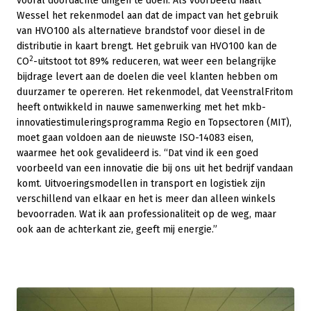
vooral doordachte dingen te doen. Als voorbeeld haalt
Wessel het rekenmodel aan dat de impact van het gebruik
van HVO100 als alternatieve brandstof voor diesel in de
distributie in kaart brengt. Het gebruik van HVO100 kan de
2
CO
-uitstoot tot 89% reduceren, wat weer een belangrijke
bijdrage levert aan de doelen die veel klanten hebben om
duurzamer te opereren. Het rekenmodel, dat VeenstralFritom
heeft ontwikkeld in nauwe samenwerking met het mkb-
innovatiestimuleringsprogramma Regio en Topsectoren (MIT),
moet gaan voldoen aan de nieuwste ISO-14083 eisen,
waarmee het ook gevalideerd is. “Dat vind ik een goed
voorbeeld van een innovatie die bij ons uit het bedrijf vandaan
komt. Uitvoeringsmodellen in transport en logistiek zijn
verschillend van elkaar en het is meer dan alleen winkels
bevoorraden. Wat ik aan professionaliteit op de weg, maar
ook aan de achterkant zie, geeft mij energie.”