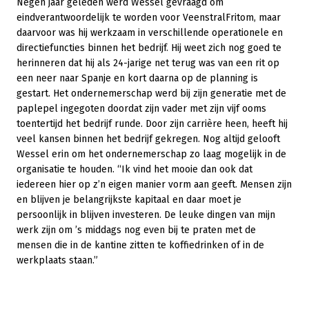
Negen jaar geleden werd Wessel gevraagd om
eindverantwoordelijk te worden voor VeenstralFritom, maar
daarvoor was hij werkzaam in verschillende operationele en
directiefuncties binnen het bedrijf. Hij weet zich nog goed te
herinneren dat hij als 24-jarige net terug was van een rit op
een neer naar Spanje en kort daarna op de planning is
gestart. Het ondernemerschap werd bij zijn generatie met de
paplepel ingegoten doordat zijn vader met zijn vijf ooms
toentertijd het bedrijf runde. Door zijn carrière heen, heeft hij
veel kansen binnen het bedrijf gekregen. Nog altijd gelooft
Wessel erin om het ondernemerschap zo laag mogelijk in de
organisatie te houden. “Ik vind het mooie dan ook dat
iedereen hier op z’n eigen manier vorm aan geeft. Mensen zijn
en blijven je belangrijkste kapitaal en daar moet je
persoonlijk in blijven investeren. De leuke dingen van mijn
werk zijn om ’s middags nog even bij te praten met de
mensen die in de kantine zitten te koffiedrinken of in de
werkplaats staan.”