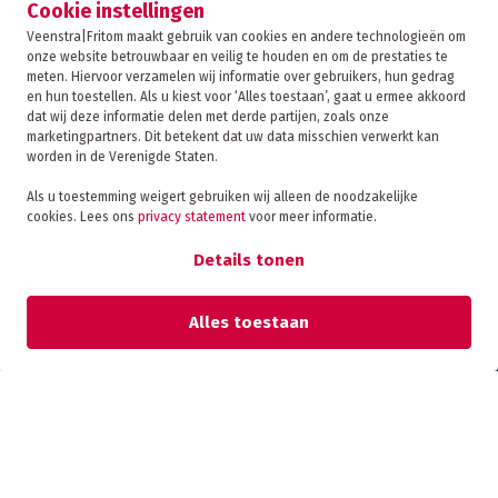
Cookie instellingen
Veenstra|Fritom maakt gebruik van cookies en andere technologieën om
onze website betrouwbaar en veilig te houden en om de prestaties te
CONTACT
meten. Hiervoor verzamelen wij informatie over gebruikers, hun gedrag
en hun toestellen. Als u kiest voor ‘Alles toestaan’, gaat u ermee akkoord
dat wij deze informatie delen met derde partijen, zoals onze
marketingpartners. Dit betekent dat uw data misschien verwerkt kan
TRACKING
worden in de Verenigde Staten.
Laatste nieuws van
Als u toestemming weigert gebruiken wij alleen de noodzakelijke
Veenstra|Fritom
cookies. Lees ons
privacy statement
voor meer informatie.
FAQ
Details tonen
Alles toestaan