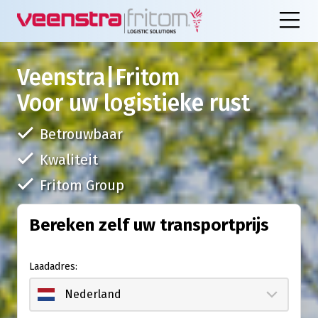
Veenstra|Fritom
Voor uw logistieke rust
Betrouwbaar
Kwaliteit
Fritom Group
Bereken zelf uw transportprijs
Laadadres: