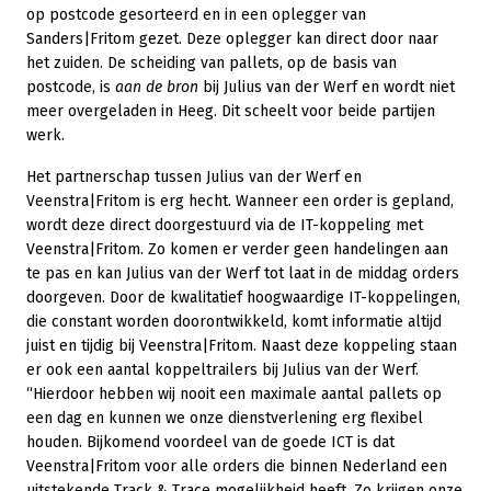
op postcode gesorteerd en in een oplegger van
Sanders|Fritom gezet. Deze oplegger kan direct door naar
het zuiden. De scheiding van pallets, op de basis van
postcode, is
aan de bron
bij Julius van der Werf en wordt niet
meer overgeladen in Heeg. Dit scheelt voor beide partijen
werk.
Het partnerschap tussen Julius van der Werf en
Veenstra|Fritom is erg hecht. Wanneer een order is gepland,
wordt deze direct doorgestuurd via de IT-koppeling met
Veenstra|Fritom. Zo komen er verder geen handelingen aan
te pas en kan Julius van der Werf tot laat in de middag orders
doorgeven. Door de kwalitatief hoogwaardige IT-koppelingen,
die constant worden doorontwikkeld, komt informatie altijd
juist en tijdig bij Veenstra|Fritom. Naast deze koppeling staan
er ook een aantal koppeltrailers bij Julius van der Werf.
“Hierdoor hebben wij nooit een maximale aantal pallets op
een dag en kunnen we onze dienstverlening erg flexibel
houden. Bijkomend voordeel van de goede ICT is dat
Veenstra|Fritom voor alle orders die binnen Nederland een
uitstekende Track & Trace mogelijkheid heeft. Zo krijgen onze