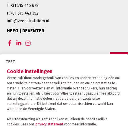
T: +31 515 445 678
F: +31 515 443 352
info@veenstrafritom.nl
HEEG | DEVENTER
CERTIFICERINGEN VEENSTRA|FRITOM
TEST
OFFERTE
Cookie instellingen
Veenstra|Fritom maakt gebruik van cookies en andere technologieën om
onze website betrouwbaar en veilig te houden en om de prestaties te
CONTACT
meten. Hiervoor verzamelen wij informatie over gebruikers, hun gedrag
en hun toestellen. Als u kiest voor ‘Alles toestaan’, gaat u ermee akkoord
dat wij deze informatie delen met derde partijen, zoals onze
marketingpartners. Dit betekent dat uw data misschien verwerkt kan
TRACKING
worden in de Verenigde Staten.
Als u toestemming weigert gebruiken wij alleen de noodzakelijke
cookies. Lees ons
privacy statement
voor meer informatie.
Veenstra|Fritom is onderdeel van de Fritom Group