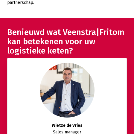
partnerschap.
Benieuwd wat Veenstra|Fritom
kan betekenen voor uw
logistieke keten?
Wietze de Vries
Sales manager