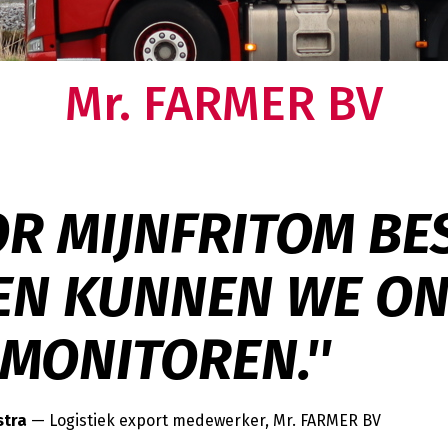
en omkijken meer naar uw logistieke keten. Dat
lt u toch ook?
Over ons
Mr. FARMER BV
Weten wat ons drijft en nieuwsgie
verhaal?
OR MIJNFRITOM BE
 EN KUNNEN WE O
 MONITOREN.''
stra
— Logistiek export medewerker, Mr. FARMER BV