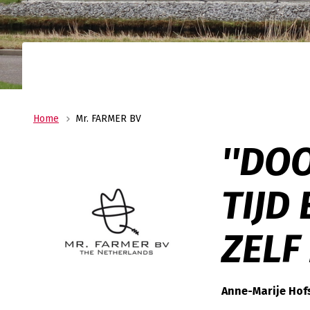
Ge
wi
Home
Mr. FARMER BV
''DO
TIJD
ZELF
Anne-Marije Hof