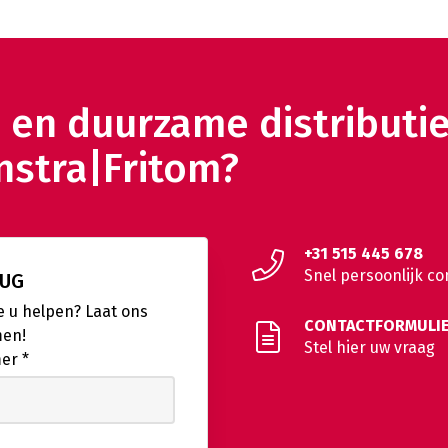
e en duurzame distributi
nstra|Fritom?
+31 515 445 678
Snel persoonlijk co
RUG
 u helpen? Laat ons
CONTACTFORMULI
men!
Stel hier uw vraag
mer
*