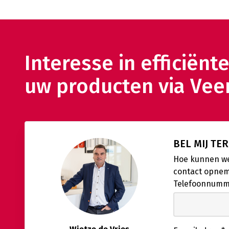
Interesse in efficiënt
uw producten via Vee
BEL MIJ TE
Hoe kunnen we
contact opne
Telefoonnum