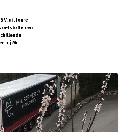
.V. uit Joure
 zoetstoffen en
schillende
r bij Mr.