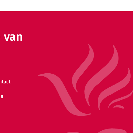
e van
ntact
ER