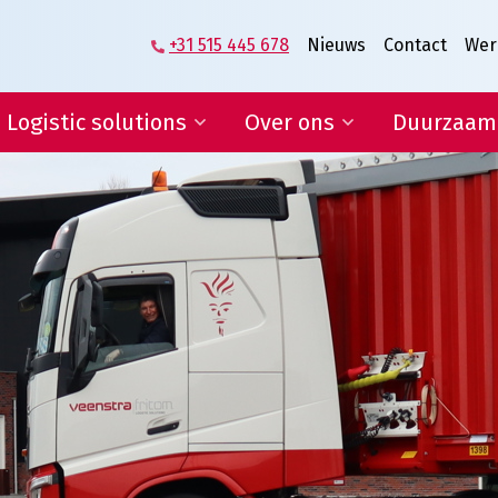
+31 515 445 678
Nieuws
Contact
Wer
Logistic solutions
Over ons
Duurzaam
Supplier logistics
Het verhaal van
Veenstra|Fritom
Logistics engineering
Wat ons beweegt
E-fulfilment
Vacatures
IT-diensten en rapportages
Lean & Green
Certificeringen
Condities
ogistic solutions