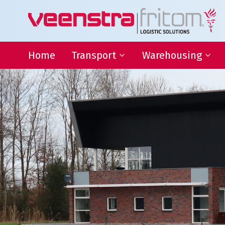
Home
Transport
Warehousing
Binnenlandse distributie
Warehousing
Internationaal transport
Locatie Heeg
Transport Frankrijk
Locatie Deventer
Transport Duitsland
Forwarding
Afwijkende maten transport
Transport gevaarlijke stoffen
Thermo transport
L