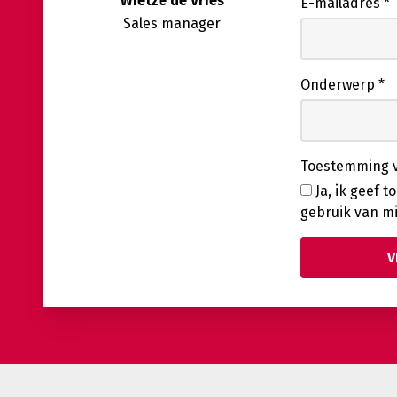
Wietze de Vries
E-mailadres
*
Sales manager
Onderwerp
*
Toestemming v
Ja, ik geef 
gebruik van m