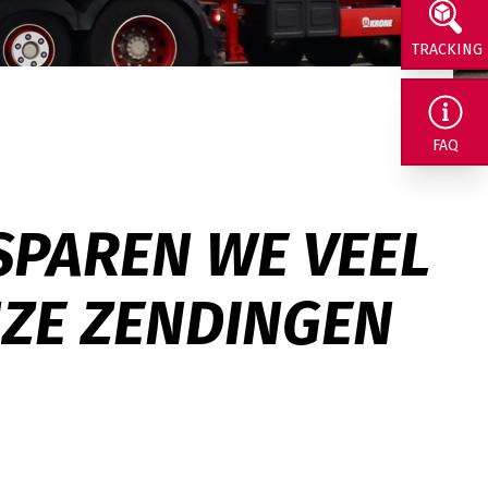
TRACKING
rig naar ons
FAQ
SPAREN WE VEEL
NZE ZENDINGEN