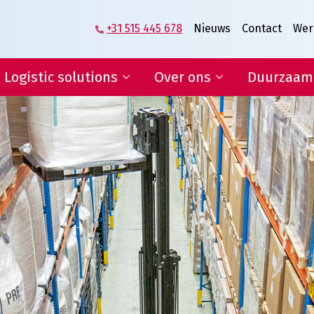
+31 515 445 678
Nieuws
Contact
Wer
Logistic solutions
Over ons
Duurzaam
Supplier logistics
Het verhaal van
Veenstra|Fritom
Logistics engineering
Wat ons beweegt
E-fulfilment
Vacatures
IT-diensten en rapportages
Lean & Green
Certificeringen
Condities
ogistic solutions