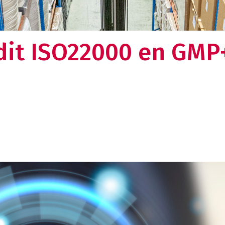
en omkijken meer naar uw logistieke keten. Dat
lt u toch ook?
Over ons
dit ISO22000 en GMP
Weten wat ons drijft en nieuwsgie
verhaal?