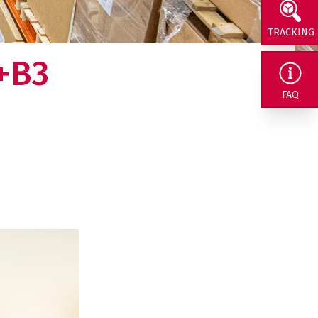
TRACKING
+B3
rig naar ons
FAQ