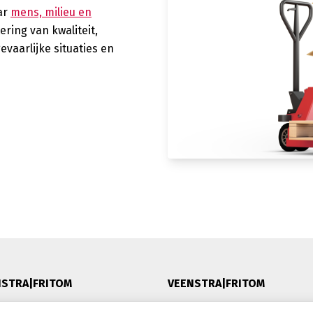
ar
mens, milieu en
ring van kwaliteit,
vaarlijke situaties en
NSTRA|FRITOM
VEENSTRA|FRITOM
heid
Lytshuzen 26, 8621 XG Heeg