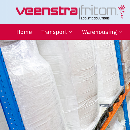
Home
Transport
Warehousing
Binnenlandse distributie
Warehousing
Internationaal transport
Locatie Heeg
Transport Frankrijk
Locatie Deventer
Transport Duitsland
Forwarding
Afwijkende maten transport
Transport gevaarlijke stoffen
Thermo transport
L