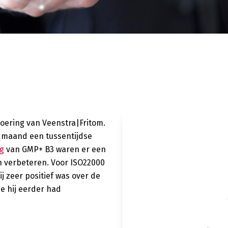
voering van Veenstra|Fritom.
e maand een tussentijdse
ng
van GMP+ B3 waren er een
n verbeteren. Voor ISO22000
j zeer positief was over de
e hij eerder had