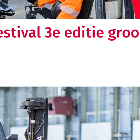
en omkijken meer naar uw logistieke keten. Dat
lt u toch ook?
Over ons
stival 3e editie groo
Weten wat ons drijft en nieuwsgie
verhaal?