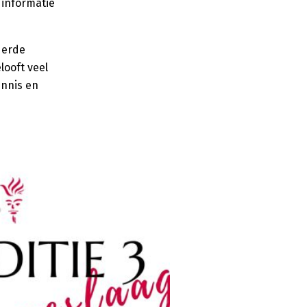
 informatie
derde
looft veel
ennis en