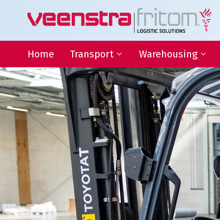
Home
Transport
Warehousing
Binnenlandse distributie
Warehousing
Internationaal transport
Locatie Heeg
Transport Frankrijk
Locatie Deventer
Transport Duitsland
Forwarding
Afwijkende maten transport
Transport gevaarlijke stoffen
Thermo transport
L