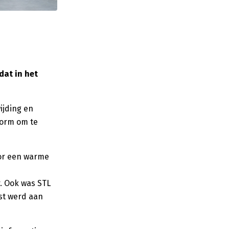
dat in het
ijding en
form om te
or een warme
r. Ook was STL
st werd aan