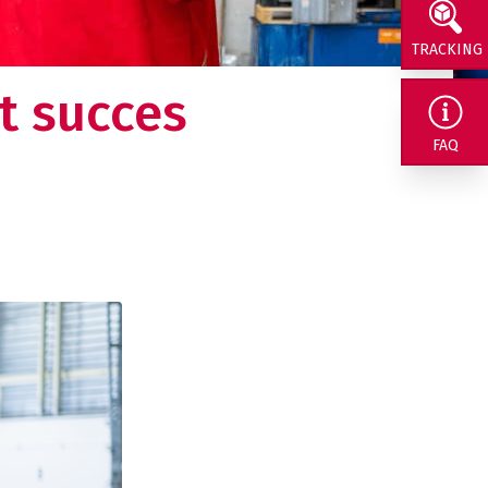
TRACKING
t succes
rig naar ons
FAQ