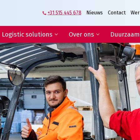
+31 515 445 678
Nieuws
Contact
Wer
Logistic solutions
Over ons
Duurzaam
Supplier logistics
Het verhaal van
Veenstra|Fritom
Logistics engineering
Wat ons beweegt
E-fulfilment
Vacatures
IT-diensten en rapportages
Lean & Green
Certificeringen
Condities
ogistic solutions