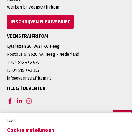
Werken bij Veenstra|Fritom
INSCHRIJVEN NIEUWSBRIEF
VEENSTRA|FRITOM
Lytshuzen 26, 8621 XG Heeg
Postbus 6, 8620 AA, Heeg - Nederland
T: +31 515 445 678
F: +31 515 443 352
info@veenstrafritom.nl
HEEG | DEVENTER
CERTIFICERINGEN VEENSTRA|FRITOM
TEST
OFFERTE
Cookie instellingen