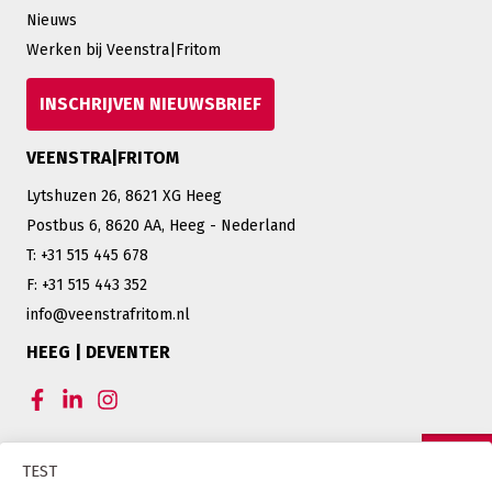
Nieuws
Werken bij Veenstra|Fritom
INSCHRIJVEN NIEUWSBRIEF
VEENSTRA|FRITOM
Lytshuzen 26, 8621 XG Heeg
Postbus 6, 8620 AA, Heeg - Nederland
T: +31 515 445 678
F: +31 515 443 352
info@veenstrafritom.nl
HEEG | DEVENTER
CERTIFICERINGEN VEENSTRA|FRITOM
TEST
OFFERTE