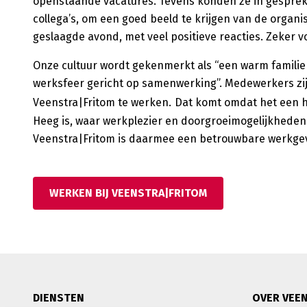
openstaande vacatures. Tevens konden ze in gesprek
collega’s, om een goed beeld te krijgen van de organi
geslaagde avond, met veel positieve reacties. Zeker v
Onze cultuur wordt gekenmerkt als “een warm familie
werksfeer gericht op samenwerking”. Medewerkers zijn
Veenstra|Fritom te werken.
Dat komt omdat het een he
Heeg is, waar werkplezier en doorgroeimogelijkheden
Veenstra|Fritom is daarmee een betrouwbare werkgeve
WERKEN BIJ VEENSTRA|FRITOM
DIENSTEN
OVER VEE