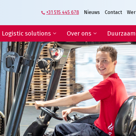
+31 515 445 678
Nieuws
Contact
Wer
Logistic solutions
Over ons
Duurzaam
Supplier logistics
Het verhaal van
Veenstra|Fritom
Logistics engineering
Wat ons beweegt
E-fulfilment
Vacatures
IT-diensten en rapportages
Lean & Green
Certificeringen
Condities
ogistic solutions