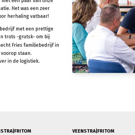
 met een paar van onze
satie. Het was een zeer
oor herhaling vatbaar!
bedrijf met een prettige
 trots -grutsk- om bij
cht Fries familiebedrijf in
 voorop staan.
r in de logistiek.
NSTRA|FRITOM
VEENSTRA|FRITOM