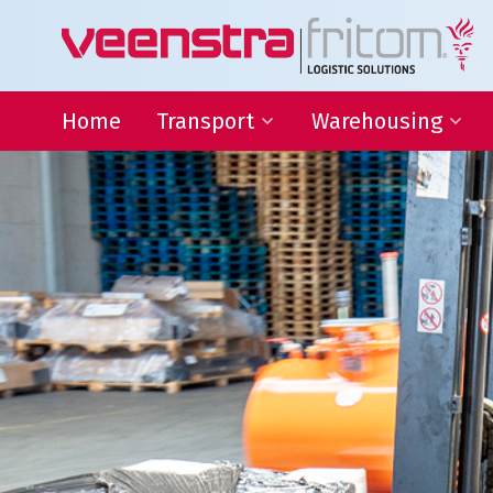
Home
Transport
Warehousing
Binnenlandse distributie
Warehousing
Internationaal transport
Locatie Heeg
Transport Frankrijk
Locatie Deventer
Transport Duitsland
Forwarding
Afwijkende maten transport
Transport gevaarlijke stoffen
Thermo transport
L