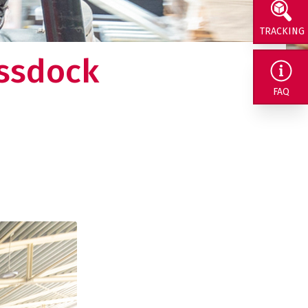
TRACKING
ssdock
rig naar ons
FAQ