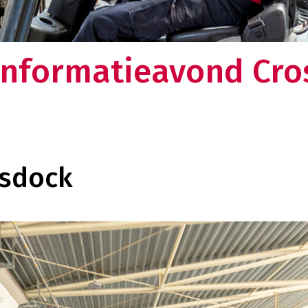
en omkijken meer naar uw logistieke keten. Dat
lt u toch ook?
Over ons
informatieavond Cro
Weten wat ons drijft en nieuwsgie
verhaal?
ssdock