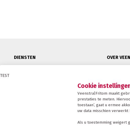
DIENSTEN
OVER VEE
Binnenlandse distributie
Duurzaam
TEST
Internationaal transport
Certificeri
Cookie instellinge
Afwijkende maten transport
Condities
Veenstra|Fritom maakt gebr
Warehousing
Nieuws
prestaties te meten. Hiervoo
Supplier logistics
Werken bij
toestaan’, gaat u ermee akko
uw data misschien verwerkt 
E-fulfilment
INSCHR
ADR-transport met thermotransport
Als u toestemming weigert g