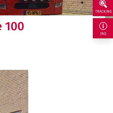
TRACKING
e 100
rig naar ons
FAQ