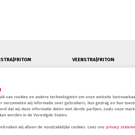
NSTRA|FRITOM
VEENSTRA|FRITOM
heid
Lytshuzen 26, 8621 XG Heeg
ng
Postbus 6, 8620 AA, Heeg -
n
T: +31 515 445 678
uik van cookies en andere technologieën om onze website betrouwbaar
F: +31 515 443 352
r verzamelen wij informatie over gebruikers, hun gedrag en hun toestel
 Veenstra|Fritom
info@veenstrafritom.nl
ord dat wij deze informatie delen met derde partijen, zoals onze mark
kan worden in de Verenigde Staten.
HEEG | DEVENTER
IJVEN NIEUWSBRIEF
ebruiken wij alleen de noodzakelijke cookies. Lees ons
privacy statem