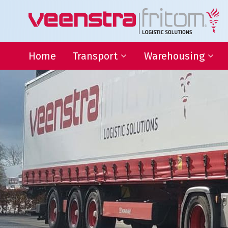
Home
Transport
Warehousing
Binnenlandse distributie
Warehousing
Internationaal transport
Locatie Heeg
Transport Frankrijk
Locatie Deventer
Transport Duitsland
Forwarding
Afwijkende maten transport
Transport gevaarlijke stoffen
Thermo transport
L