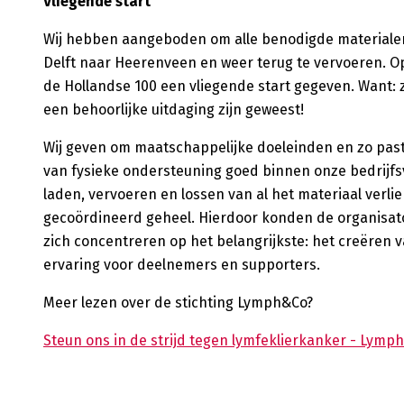
Vliegende start
Wij hebben aangeboden om alle benodigde materiale
Delft naar Heerenveen en weer terug te vervoeren. O
de Hollandse 100 een vliegende start gegeven. Want: zo
een behoorlijke uitdaging zijn geweest!
Wij geven om maatschappelijke doeleinden en zo past
van fysieke ondersteuning goed binnen onze bedrijfs
laden, vervoeren en lossen van al het materiaal verlie
gecoördineerd geheel. Hierdoor konden de organisat
zich concentreren op het belangrijkste: het creëren 
ervaring voor deelnemers en supporters.
Meer lezen over de stichting Lymph&Co?
Steun ons in de strijd tegen lymfeklierkanker - Lymp