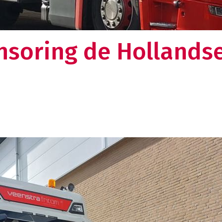
en omkijken meer naar uw logistieke keten. Dat
lt u toch ook?
Over ons
soring de Hollands
Weten wat ons drijft en nieuwsgie
verhaal?