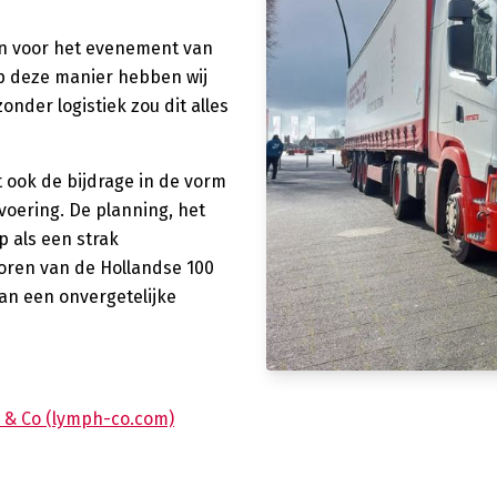
n voor het evenement van
p deze manier hebben wij
nder logistiek zou dit alles
 ook de bijdrage in de vorm
voering. De planning, het
p als een strak
oren van de Hollandse 100
van een onvergetelijke
h & Co (lymph-co.com)