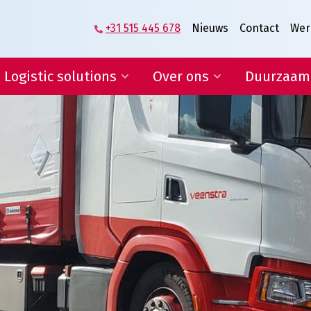
+31 515 445 678
Nieuws
Contact
Wer
Logistic solutions
Over ons
Duurzaam
Supplier logistics
Het verhaal van
Veenstra|Fritom
Logistics engineering
Wat ons beweegt
E-fulfilment
Vacatures
IT-diensten en rapportages
Lean & Green
Certificeringen
Condities
ogistic solutions