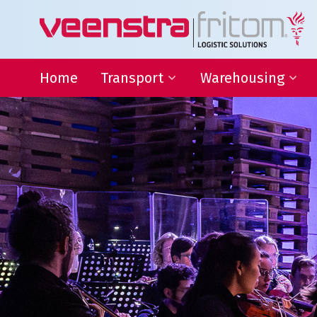
Home
Transport
Warehousing
Binnenlandse distributie
Warehousing
Internationaal transport
Locatie Heeg
Transport Frankrijk
Locatie Deventer
Transport Duitsland
Forwarding
Afwijkende maten transport
Transport gevaarlijke stoffen
Thermo transport
L