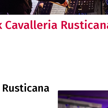
en omkijken meer naar uw logistieke keten. Dat
lt u toch ook?
Over ons
k Cavalleria Rustican
Weten wat ons drijft en nieuwsgie
verhaal?
a Rusticana