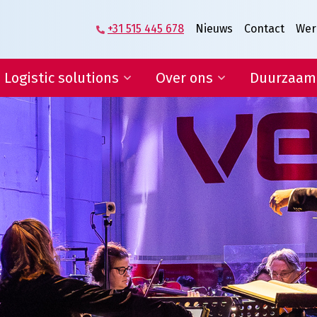
+31 515 445 678
Nieuws
Contact
Wer
Logistic solutions
Over ons
Duurzaam
Supplier logistics
Het verhaal van
Veenstra|Fritom
Logistics engineering
Wat ons beweegt
E-fulfilment
Vacatures
IT-diensten en rapportages
Lean & Green
Certificeringen
Condities
ogistic solutions