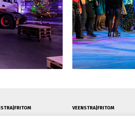
NSTRA|FRITOM
VEENSTRA|FRITOM
heid
Lytshuzen 26, 8621 XG Heeg
ng
Postbus 6, 8620 AA, Heeg -