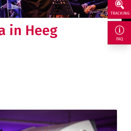
TRACKING
a in Heeg
rig naar ons
FAQ