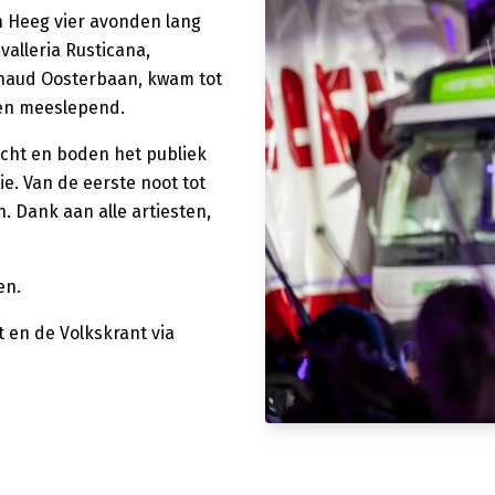
n Heeg vier avonden lang
alleria Rusticana,
rnaud Oosterbaan, kwam tot
s en meeslepend.
ocht en boden het publiek
e. Van de eerste noot tot
 Dank aan alle artiesten,
en.
 en de Volkskrant via