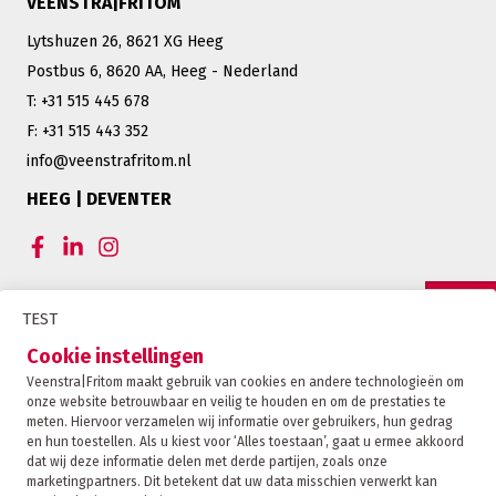
VEENSTRA|FRITOM
Lytshuzen 26, 8621 XG Heeg
Postbus 6, 8620 AA, Heeg - Nederland
T: +31 515 445 678
F: +31 515 443 352
info@veenstrafritom.nl
HEEG | DEVENTER
CERTIFICERINGEN VEENSTRA|FRITOM
TEST
OFFERTE
Cookie instellingen
Veenstra|Fritom maakt gebruik van cookies en andere technologieën om
onze website betrouwbaar en veilig te houden en om de prestaties te
CONTACT
meten. Hiervoor verzamelen wij informatie over gebruikers, hun gedrag
en hun toestellen. Als u kiest voor ‘Alles toestaan’, gaat u ermee akkoord
dat wij deze informatie delen met derde partijen, zoals onze
marketingpartners. Dit betekent dat uw data misschien verwerkt kan