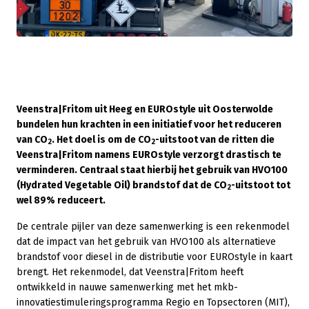
Veenstra|Fritom uit Heeg en EUROstyle uit Oosterwolde
bundelen hun krachten in een initiatief voor het reduceren
van CO
. Het doel is om de CO
-uitstoot van de ritten die
2
2
Veenstra|Fritom namens EUROstyle verzorgt drastisch te
verminderen. Centraal staat hierbij het gebruik van HVO100
(Hydrated Vegetable Oil) brandstof dat de CO
-uitstoot tot
2
wel 89% reduceert.
De centrale pijler van deze samenwerking is een rekenmodel
dat de impact van het gebruik van HVO100 als alternatieve
brandstof voor diesel in de distributie voor EUROstyle in kaart
brengt. Het rekenmodel, dat Veenstra|Fritom heeft
ontwikkeld in nauwe samenwerking met het mkb-
innovatiestimuleringsprogramma Regio en Topsectoren (MIT),