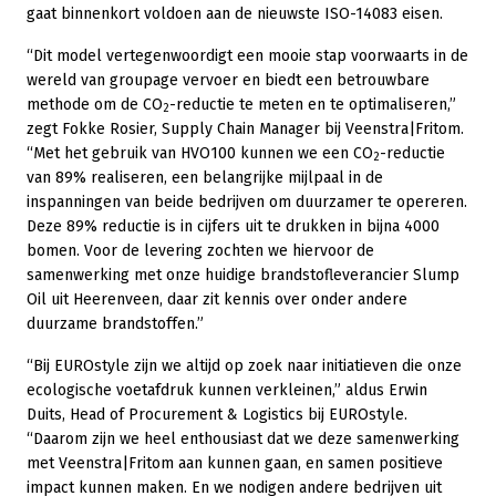
gaat binnenkort voldoen aan de nieuwste ISO-14083 eisen.
“Dit model vertegenwoordigt een mooie stap voorwaarts in de
wereld van groupage vervoer en biedt een betrouwbare
methode om de CO
-reductie te meten en te optimaliseren,”
2
zegt Fokke Rosier, Supply Chain Manager bij Veenstra|Fritom.
“Met het gebruik van HVO100 kunnen we een CO
-reductie
2
van 89% realiseren, een belangrijke mijlpaal in de
inspanningen van beide bedrijven om duurzamer te opereren.
Deze 89% reductie is in cijfers uit te drukken in bijna 4000
bomen. Voor de levering zochten we hiervoor de
samenwerking met onze huidige brandstofleverancier Slump
Oil uit Heerenveen, daar zit kennis over onder andere
duurzame brandstoffen.”
“Bij EUROstyle zijn we altijd op zoek naar initiatieven die onze
ecologische voetafdruk kunnen verkleinen,” aldus Erwin
Duits, Head of Procurement & Logistics bij EUROstyle.
“Daarom zijn we heel enthousiast dat we deze samenwerking
met Veenstra|Fritom aan kunnen gaan, en samen positieve
impact kunnen maken. En we nodigen andere bedrijven uit