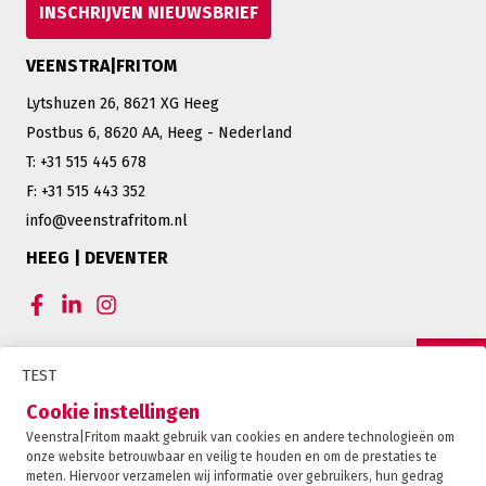
INSCHRIJVEN NIEUWSBRIEF
VEENSTRA|FRITOM
Lytshuzen 26, 8621 XG Heeg
Postbus 6, 8620 AA, Heeg - Nederland
T: +31 515 445 678
F: +31 515 443 352
info@veenstrafritom.nl
HEEG | DEVENTER
CERTIFICERINGEN VEENSTRA|FRITOM
TEST
OFFERTE
Cookie instellingen
Veenstra|Fritom maakt gebruik van cookies en andere technologieën om
onze website betrouwbaar en veilig te houden en om de prestaties te
CONTACT
meten. Hiervoor verzamelen wij informatie over gebruikers, hun gedrag