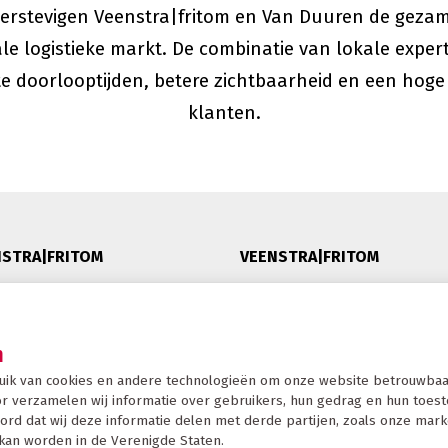
rstevigen Veenstra|fritom en Van Duuren de gezamen
ale logistieke markt. De combinatie van lokale exper
nte doorlooptijden, betere zichtbaarheid en een hog
klanten.
NSTRA|FRITOM
VEENSTRA|FRITOM
heid
Lytshuzen 26, 8621 XG Heeg
ng
Postbus 6, 8620 AA, Heeg -
n
T: +31 515 445 678
uik van cookies en andere technologieën om onze website betrouwbaar
F: +31 515 443 352
r verzamelen wij informatie over gebruikers, hun gedrag en hun toestel
 Veenstra|Fritom
info@veenstrafritom.nl
ord dat wij deze informatie delen met derde partijen, zoals onze mark
kan worden in de Verenigde Staten.