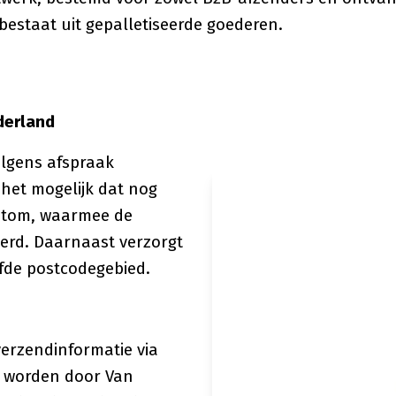
estaat uit gepalletiseerde goederen.
derland
olgens afspraak
 het mogelijk dat nog
ritom, waarmee de
eerd. Daarnaast verzorgt
lfde postcodegebied.
verzendinformatie via
n worden door Van