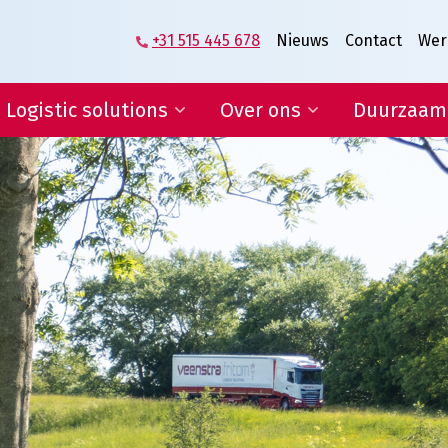
+31 515 445 678
Nieuws
Contact
Wer
Logistic solutions
Over ons
Duurzaam
Supplier logistics
Het verhaal van
Veenstra|Fritom
Logistics engineering
Wat ons beweegt
E-fulfilment
Vacatures
IT-diensten en rapportages
Lean & Green
Certificeringen
Condities
ogistic solutions