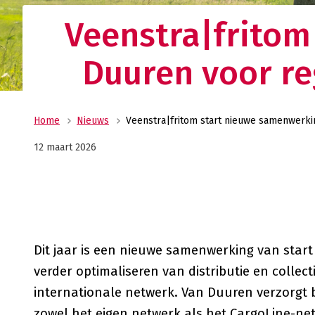
Ge
Veenstra|fritom
wi
Duuren voor re
Home
Nieuws
Veenstra|fritom start nieuwe samenwerkin
12 maart 2026
Dit jaar is een nieuwe samenwerking van star
verder optimaliseren van distributie en colle
internationale netwerk. Van Duuren verzorgt
zowel het eigen netwerk als het CargoLine-ne