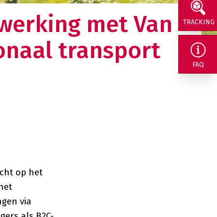
nwerking met Van
TRACKING
onaal transport
rig naar ons
FAQ
cht op het
het
ngen via
gers als B2C-