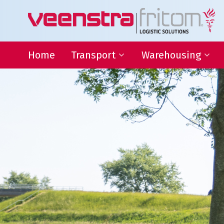
Home
Transport
Warehousing
Binnenlandse distributie
Warehousing
Internationaal transport
Locatie Heeg
Transport Frankrijk
Locatie Deventer
Transport Duitsland
Forwarding
Afwijkende maten transport
Transport gevaarlijke stoffen
Thermo transport
L