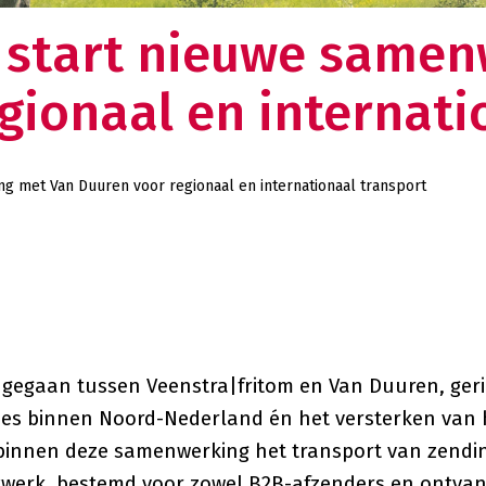
en omkijken meer naar uw logistieke keten. Dat
 start nieuwe same
lt u toch ook?
Over ons
gionaal en internati
Weten wat ons drijft en nieuwsgie
verhaal?
g met Van Duuren voor regionaal en internationaal transport
t gegaan tussen Veenstra|fritom en Van Duuren, geri
cties binnen Noord-Nederland én het versterken van 
 binnen deze samenwerking het transport van zendi
twerk, bestemd voor zowel B2B-afzenders en ontvan