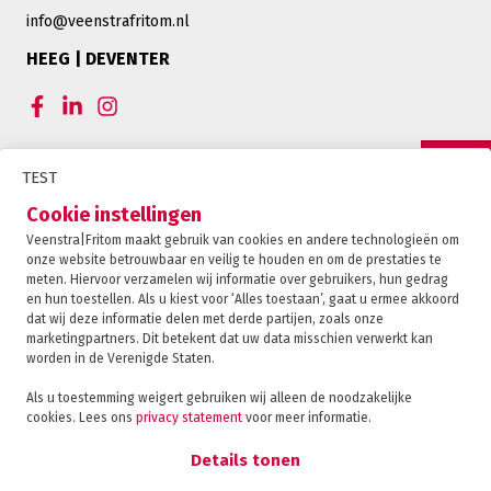
info@veenstrafritom.nl
HEEG | DEVENTER
CERTIFICERINGEN VEENSTRA|FRITOM
TEST
OFFERTE
Cookie instellingen
Veenstra|Fritom maakt gebruik van cookies en andere technologieën om
onze website betrouwbaar en veilig te houden en om de prestaties te
CONTACT
meten. Hiervoor verzamelen wij informatie over gebruikers, hun gedrag
en hun toestellen. Als u kiest voor ‘Alles toestaan’, gaat u ermee akkoord
dat wij deze informatie delen met derde partijen, zoals onze
marketingpartners. Dit betekent dat uw data misschien verwerkt kan
TRACKING
worden in de Verenigde Staten.
Als u toestemming weigert gebruiken wij alleen de noodzakelijke
cookies. Lees ons
privacy statement
voor meer informatie.
Veenstra|Fritom is onderdeel van de Fritom Group
FAQ
Details tonen
Copyright 2026