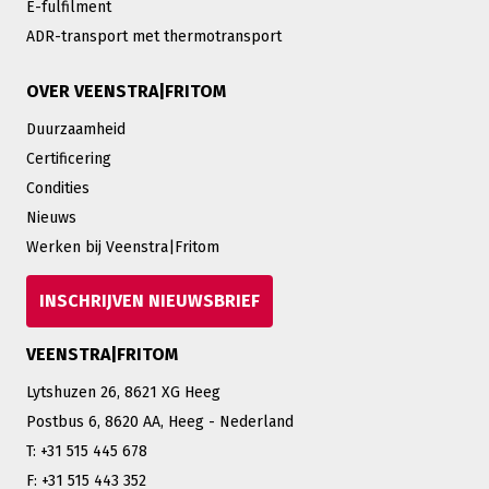
E-fulfilment
ADR-transport met thermotransport
OVER VEENSTRA|FRITOM
Duurzaamheid
Certificering
Condities
Nieuws
Werken bij Veenstra|Fritom
INSCHRIJVEN NIEUWSBRIEF
VEENSTRA|FRITOM
Lytshuzen 26, 8621 XG Heeg
Postbus 6, 8620 AA, Heeg - Nederland
T: +31 515 445 678
F: +31 515 443 352