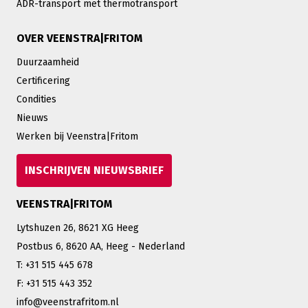
ADR-transport met thermotransport
OVER VEENSTRA|FRITOM
Duurzaamheid
Certificering
Condities
Nieuws
Werken bij Veenstra|Fritom
INSCHRIJVEN NIEUWSBRIEF
VEENSTRA|FRITOM
Lytshuzen 26, 8621 XG Heeg
Postbus 6, 8620 AA, Heeg - Nederland
T: +31 515 445 678
F: +31 515 443 352
info@veenstrafritom.nl