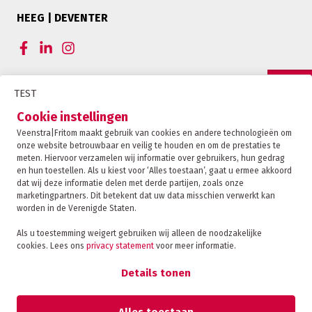
HEEG | DEVENTER
CERTIFICERINGEN VEENSTRA|FRITOM
TEST
OFFERTE
Cookie instellingen
Veenstra|Fritom maakt gebruik van cookies en andere technologieën om
onze website betrouwbaar en veilig te houden en om de prestaties te
CONTACT
meten. Hiervoor verzamelen wij informatie over gebruikers, hun gedrag
en hun toestellen. Als u kiest voor ‘Alles toestaan’, gaat u ermee akkoord
dat wij deze informatie delen met derde partijen, zoals onze
marketingpartners. Dit betekent dat uw data misschien verwerkt kan
TRACKING
worden in de Verenigde Staten.
Als u toestemming weigert gebruiken wij alleen de noodzakelijke
cookies. Lees ons
privacy statement
voor meer informatie.
Veenstra|Fritom is onderdeel van de Fritom Group
FAQ
Details tonen
Copyright 2026
Privacybeleid