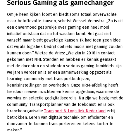
Serious Gaming als gamechanger
Om je heen kijken loont en biedt soms totaal onverwachte,
maar beloftevolle kansen, schetst Wessel Veenstra. „Zo is uit
een onvermoed gesprekje over gaming een heel mooi
initiatief ontstaan dat nu tot wasdom komt. Het gaat niet
vanzelf, maar biedt geweldige kansen. Ik had toen geen idee
dat wij als logistiek bedrijf ooit iets moois met gaming zouden
kunnen doen.” Wietze de Vries: „We zijn in 2018 in contact
gekomen met NHL Stenden en hebben er kennis gemaakt
met de docenten en studenten serious gaming Inmiddels zijn
we jaren verder en is er een samenwerking opgezet als
learning community met transportbedrijven,
kennisinstellingen en overheden. Onze HRM-afdeling heeft
hierdoor nieuwe inzichten en kennis opgedaan, waarmee de
werving en selectie gedigitaliseerd is. Nu zijn we bezig met de
community ‘Transportplanner van de Toekomst’ en is ook
brancheorganisatie
Transport & Logistiek Nederland
erbij
betrokken. Leren van digitale techniek om efficienter en
duurzamer te kunnen transporteren en ketens korter te
maken.”