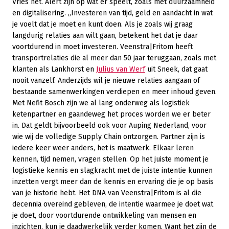
Vries het. Alert zijn op wat er speelt, zoals met duurzaamheid
en digitalisering. „Investeren van tijd, geld en aandacht in wat
je voelt dat je moet en kunt doen. Als je zoals wij graag
langdurig relaties aan wilt gaan, betekent het dat je daar
voortdurend in moet investeren. Veenstra|Fritom heeft
transportrelaties die al meer dan 50 jaar teruggaan, zoals met
klanten als Lankhorst en
Julius van Werf
uit Sneek, dat gaat
nooit vanzelf. Anderzijds wil je nieuwe relaties aangaan of
bestaande samenwerkingen verdiepen en meer inhoud geven.
Met Nefit Bosch zijn we al lang onderweg als logistiek
ketenpartner en gaandeweg het proces worden we er beter
in. Dat geldt bijvoorbeeld ook voor Auping Nederland, voor
wie wij de volledige Supply Chain ontzorgen. Partner zijn is
iedere keer weer anders, het is maatwerk. Elkaar leren
kennen, tijd nemen, vragen stellen. Op het juiste moment je
logistieke kennis en slagkracht met de juiste intentie kunnen
inzetten vergt meer dan de kennis en ervaring die je op basis
van je historie hebt. Het DNA van Veenstra|Fritom is al die
decennia overeind gebleven, de intentie waarmee je doet wat
je doet, door voortdurende ontwikkeling van mensen en
inzichten, kun je daadwerkelijk verder komen. Want het zijn de