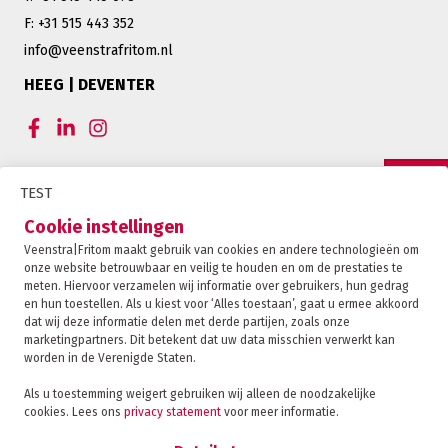
F: +31 515 443 352
info@veenstrafritom.nl
HEEG | DEVENTER
CERTIFICERINGEN VEENSTRA|FRITOM
TEST
OFFERTE
Cookie instellingen
Veenstra|Fritom maakt gebruik van cookies en andere technologieën om
onze website betrouwbaar en veilig te houden en om de prestaties te
CONTACT
meten. Hiervoor verzamelen wij informatie over gebruikers, hun gedrag
en hun toestellen. Als u kiest voor ‘Alles toestaan’, gaat u ermee akkoord
dat wij deze informatie delen met derde partijen, zoals onze
marketingpartners. Dit betekent dat uw data misschien verwerkt kan
TRACKING
worden in de Verenigde Staten.
Als u toestemming weigert gebruiken wij alleen de noodzakelijke
cookies. Lees ons
privacy statement
voor meer informatie.
Veenstra|Fritom is onderdeel van de Fritom Group
FAQ